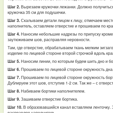
Шаг 2.
Вырезаем кружочки лежанки. Должно получиться
кружочка 35 см для подушечки.
Шаг 3.
Скалываем детали лицом к лицу, отмечаем место
наполнитель, оставляем отверстие и прошиваем по краю
Шаг 4.
Наносим небольшие надрезы по припуску кроме т
заутюживаем шов, расправляя неровности.
Там, где отверстие, обрабатываем ткань мелким зигзаг
изделие по лицевой стороне второй строчкой вдоль кра
Шаг 5.
Наносим линии, по которым будем шить дно и бо
Шаг 6.
Прошиваем по лицевой стороне окружность дна
Шаг 7.
Прошиваем по лицевой стороне окружность борти
Дублируем этот шов, отступив 1-2 см. Так же – с отвер
Шаг 8.
Набиваем бортики наполнителем.
Шаг 9.
Зашиваем отверстие бортика.
Шаг 10.
В образовавшийся канал вставляем ленточку.
расправляя наполнитель.