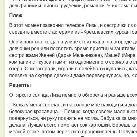
дельфиниумы, пионы, рудбекии, ромашки. Я их сама в
Пляж
В этот момент зазвонил телефон Лизы, и сестрички из
съездить вместе с актерами из «Кремлевских курсантов
Оно и понятно, когда на улице стоит жара, на огороде 
девчонки решили посвятить время приятным занятиям.
сестричками Женей (Дарья Мельникова), Машей (Мира 
компании с «курсантами» из одноименного сериала отл
озера. Они загорали, играли в волейбол и купались, ка
поездке на скутере девочки даже перевернулись, но, к 
Рецепты
От яркого солнца Лиза немного обгорела и раньше всех
– Кожа у меня светлая, и на солнце мне находиться дол
белокурая красавица. – Помню, когда совсем маленькая
повернуться, ни руку поднять не могла. Бабушка за мн
делала. Лучше всего помогает сок картошки. Берешь к
мелкой терке, потом через сито процеживаешь. Получ