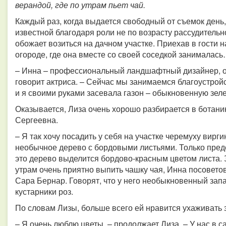
верандой, где по утрам пьет чай.
Каждый раз, когда выдается свободный от съемок день,
известной благодаря роли не по возрасту рассудитель
обожает возиться на дачном участке. Приехав в гости н
огороде, где она вместе со своей соседкой занималас
– Инна – профессиональный ландшафтный дизайнер, он
говорит актриса. – Сейчас мы занимаемся благоустройс
и я своими руками засевала газон – обыкновенную зел
Оказывается, Лиза очень хорошо разбирается в ботанике
Сергеевна.
– Я так хочу посадить у себя на участке черемуху вирг
необычное дерево с бордовыми листьями. Только предст
это дерево выделится бордово-красным цветом листа. 
утрам очень приятно выпить чашку чая, Инна посовето
Сара Бернар. Говорят, что у него необыкновенный запа
кустарники роз.
По словам Лизы, больше всего ей нравится ухаживать 
– Я очень люблю цветы, – продолжает Лиза. – У нас в 