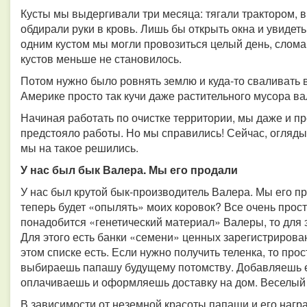
Кусты мы выдергивали три месяца: тягали трактором, 
обдирали руки в кровь. Лишь бы открыть окна и увидеть
одним кустом мы могли провозиться целый день, сломав
кустов меньше не становилось.
Потом нужно было ровнять землю и куда-то сваливать в
Америке просто так кучи даже растительного мусора ва
Начиная работать по очистке территории, мы даже и п
предстояло работы. Но мы справились! Сейчас, оглядыв
мы на такое решились.
У нас был бык Валера. Мы его продали
У нас был крутой бык-производитель Валера. Мы его п
теперь будет «опылять» моих коровок? Все очень прост
понадобится «генетический материал» Валеры, то для э
Для этого есть банки «семени» ценных зарегистрирован
этом списке есть. Если нужно получить теленка, то про
выбираешь папашу будущему потомству. Добавляешь ег
оплачиваешь и оформляешь доставку на дом. Веселый
В зависимости от неземной красоты папаши и его награ