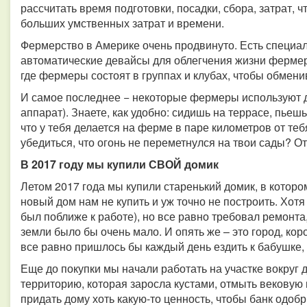
рассчитать время подготовки, посадки, сбора, затрат, ч
больших умственных затрат и времени.
Фермерство в Америке очень продвинуто. Есть специ
автоматические девайсы для облегчения жизни фермер
где фермеры состоят в группах и клубах, чтобы обмени
И самое последнее − некоторые фермеры используют д
аппарат). Знаете, как удобно: сидишь на террасе, пьеш
что у тебя делается на ферме в паре километров от теб
убедиться, что огонь не переметнулся на твои сады? О
В 2017 году мы купили СВОЙ домик
Летом 2017 года мы купили старенький домик, в которо
новый дом нам не купить и уж точно не построить. Хотя
был поближе к работе), но все равно требовал ремонта,
земли было бы очень мало. И опять же – это город, кор
все равно пришлось бы каждый день ездить к бабушке,
Еще до покупки мы начали работать на участке вокруг д
территорию, которая заросла кустами, отмыть вековую 
придать дому хоть какую-то ценность, чтобы банк одобр