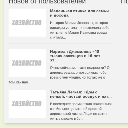
Новое от пользователей
П
Маленькая птичка для семьи
и дохода
История Марии Ивановны, которая
однажды устала – и позволила себе
жить легче Мария Ивановна всегда
считала...
Нариман Джемилев: «40
тысяч саженцев в 16 лет —
эт...
О чем сейчас мечтают подростки? О
дорогих вещах, о мотоциклах - обо
всем, о чем угодно, но только не о
том, как нач...
Татьяна Легкая: «Дом с
печкой, чистый воздух и нат...
В последнее время стало появляться
все больше ценителей простой
деревенской жизни. Люди не хотят
жить в спешке в бо...