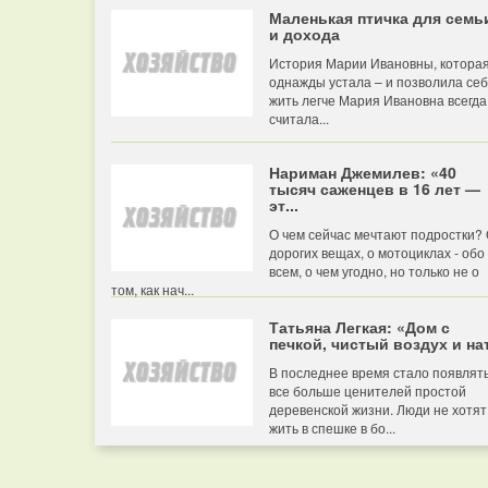
Маленькая птичка для семь
и дохода
История Марии Ивановны, котора
однажды устала – и позволила се
жить легче Мария Ивановна всегда
считала...
Нариман Джемилев: «40
тысяч саженцев в 16 лет —
эт...
О чем сейчас мечтают подростки?
дорогих вещах, о мотоциклах - обо
всем, о чем угодно, но только не о
том, как нач...
Татьяна Легкая: «Дом с
печкой, чистый воздух и нат
В последнее время стало появлят
все больше ценителей простой
деревенской жизни. Люди не хотят
жить в спешке в бо...