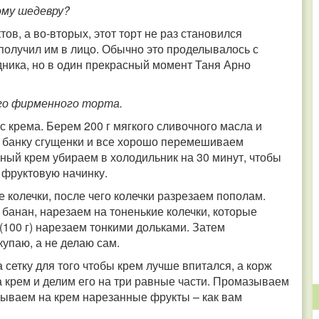
ому шедевру?
ов, а во-вторых, этот торт не раз становился
олучил им в лицо. Обычно это проделывалось с
ника, но в один прекрасный момент Таня Арно
го фирменного торта.
 крема. Берем 200 г мягкого сливочного масла и
у банку сгущенки и все хорошо перемешиваем
ый крем убираем в холодильник на 30 минут, чтобы
 фруктовую начинку.
 колечки, после чего колечки разрезаем пополам.
к банан, нарезаем на тоненькие колечки, которые
100 г) нарезаем тонкими дольками. Затем
упаю, а не делаю сам.
сетку для того чтобы крем лучше впитался, а корж
а крем и делим его на три равные части. Промазываем
дываем на крем нарезанные фрукты – как вам