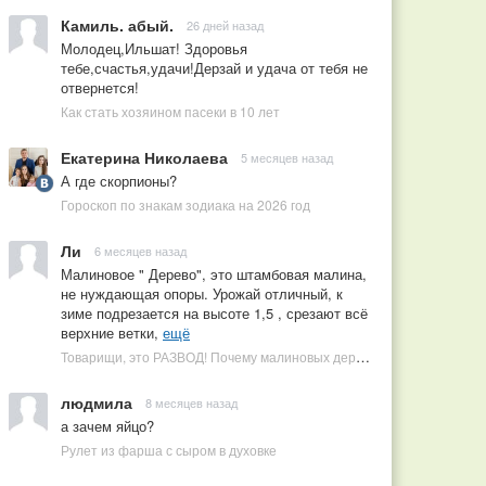
Камиль. абый.
26 дней назад
Молодец,Ильшат! Здоровья
тебе,счастья,удачи!Дерзай и удача от тебя не
отвернется!
Как стать хозяином пасеки в 10 лет
Екатерина Николаева
5 месяцев назад
А где скорпионы?
Гороскоп по знакам зодиака на 2026 год
Ли
6 месяцев назад
Малиновое " Дерево", это штамбовая малина,
не нуждающая опоры. Урожай отличный, к
зиме подрезается на высоте 1,5 , срезают всё
верхние ветки,
ещё
Товарищи, это РАЗВОД! Почему малиновых деревьев не бывает, или Как ушлые продавцы наживаются на мечтах садоводов
людмила
8 месяцев назад
а зачем яйцо?
Рулет из фарша с сыром в духовке