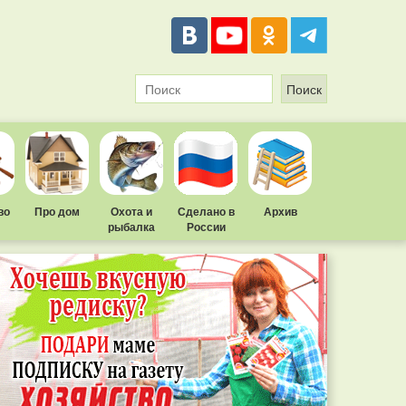
во
Про дом
Охота и
Сделано в
Архив
рыбалка
России