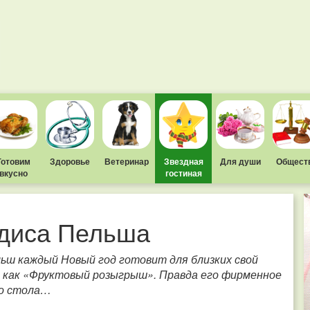
Готовим
Здоровье
Ветеринар
Звездная
Для души
Общест
вкусно
гостиная
лдиса Пельша
льш каждый Новый год готовит для близких свой
е как «Фруктовый розыгрыш». Правда его фирменное
го стола…