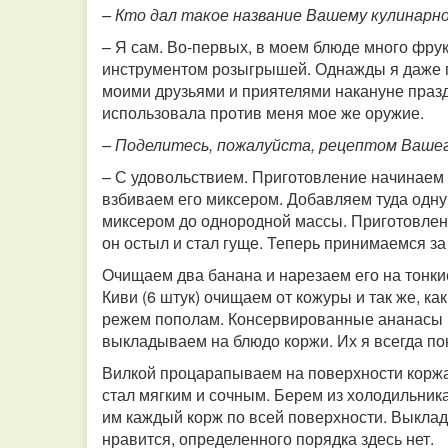
– Кто дал такое название Вашему кулинарн
– Я сам. Во-первых, в моем блюде много фрукт
инструментом розыгрышей. Однажды я даже п
моими друзьями и приятелями накануне празд
использовала против меня мое же оружие.
– Поделитесь, пожалуйста, рецептом Ваше
– С удовольствием. Приготовление начинаем с
взбиваем его миксером. Добавляем туда одн
миксером до однородной массы. Приготовленн
он остыл и стал гуще. Теперь принимаемся за
Очищаем два банана и нарезаем его на тонкие
Киви (6 штук) очищаем от кожуры и так же, ка
режем пополам. Консервированные ананасы (
выкладываем на блюдо коржи. Их я всегда пок
Вилкой процарапываем на поверхности коржа 
стал мягким и сочным. Берем из холодильник
им каждый корж по всей поверхности. Выкла
нравится, определенного порядка здесь нет.