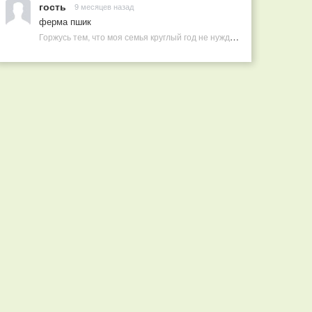
гость
9 месяцев назад
ферма пшик
Горжусь тем, что моя семья круглый год не нуждается в покупных витаминах