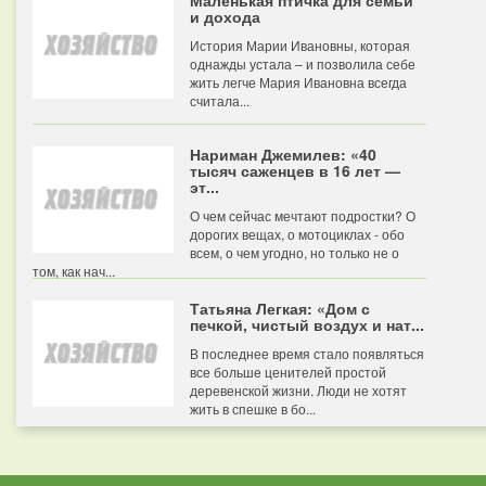
Маленькая птичка для семьи
и дохода
История Марии Ивановны, которая
однажды устала – и позволила себе
жить легче Мария Ивановна всегда
считала...
Нариман Джемилев: «40
тысяч саженцев в 16 лет —
эт...
О чем сейчас мечтают подростки? О
дорогих вещах, о мотоциклах - обо
всем, о чем угодно, но только не о
том, как нач...
Татьяна Легкая: «Дом с
печкой, чистый воздух и нат...
В последнее время стало появляться
все больше ценителей простой
деревенской жизни. Люди не хотят
жить в спешке в бо...