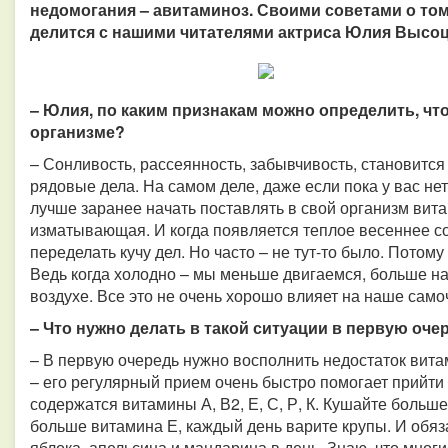
недомогания – авитаминоз. Своими советами о том
делится с нашими читателями актриса Юлия Высоц
– Юлия, по каким признакам можно определить, что
организме?
– Сонливость, рассеянность, забывчивость, становитс
рядовые дела. На самом деле, даже если пока у вас не
лучше заранее начать поставлять в свой организм вит
изматывающая. И когда появляется теплое весеннее сол
переделать кучу дел. Но часто – не тут-то было. Потом
Ведь когда холодно – мы меньше двигаемся, больше на
воздухе. Все это не очень хорошо влияет на наше само
– Что нужно делать в такой ситуации в первую оче
– В первую очередь нужно восполнить недостаток вита
– его регулярный прием очень быстро помогает прийти
содержатся витамины А, В2, Е, С, Р, К. Кушайте больш
больше витамина Е, каждый день варите крупы. И обяз
яблока, апельсина и мандарина в день. Знаю, что мног