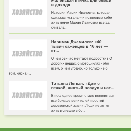
Маленькая птичка для семьи
и дохода
История Марии Ивановны, которая
однажды устала – и позволила себе
жить легче Мария Ивановна всегда
считала...
Нариман Джемилев: «40
тысяч саженцев в 16 лет —
эт...
О чем сейчас мечтают подростки? О
дорогих вещах, о мотоциклах - обо
всем, о чем угодно, но только не о
том, как нач...
Татьяна Легкая: «Дом с
печкой, чистый воздух и нат...
В последнее время стало появляться
все больше ценителей простой
деревенской жизни. Люди не хотят
жить в спешке в бо...