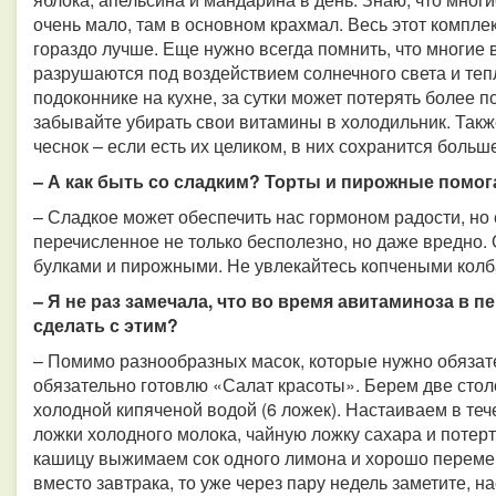
очень мало, там в основном крахмал. Весь этот компле
гораздо лучше. Еще нужно всегда помнить, что многие
разрушаются под воздействием солнечного света и тепл
подоконнике на кухне, за сутки может потерять более
забывайте убирать свои витамины в холодильник. Также
чеснок – если есть их целиком, в них сохранится боль
– А как быть со сладким? Торты и пирожные помог
– Сладкое может обеспечить нас гормоном радости, но 
перечисленное не только бесполезно, но даже вредно. 
булками и пирожными. Не увлекайтесь копчеными колб
– Я не раз замечала, что во время авитаминоза в 
сделать с этим?
– Помимо разнообразных масок, которые нужно обязате
обязательно готовлю «Салат красоты». Берем две сто
холодной кипяченой водой (6 ложек). Настаиваем в те
ложки холодного молока, чайную ложку сахара и потерт
кашицу выжимаем сок одного лимона и хорошо перемеш
вместо завтрака, то уже через пару недель заметите, 